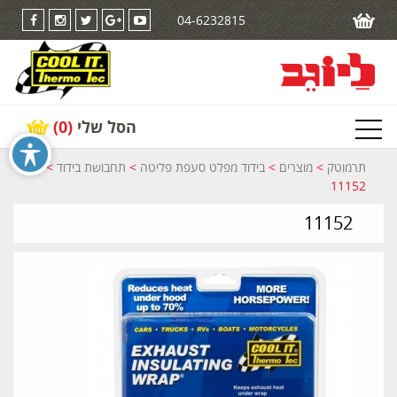
04-6232815
הסל שלי
(0)
תרמוטק
>
מוצרים
>
בידוד מפלט סעפת פליטה
>
תחבושת בידוד
>
11152
11152