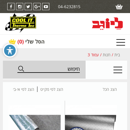
04-6232815
הסל שלי
(0)
בית
/
חנות
/ עמוד 3
הצג הכל
הצג לפי מק״ט
הצג לפי א׳-ב׳