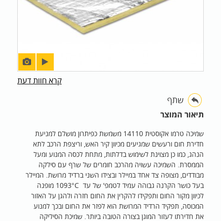
קרא חוות דעת
שתף
תיאור המוצר
שמיכה טרמו אקוסטית 14110 משמשת כפיתרון מושלם למניעת
חדירת חום ורעשים שמגיעים מכיוון קיר האש, וריצפת הרכב לתא
הנהג, כמו כן מצוינת לשימוש בדלתות, מתחת לכסה המנוע ומעל
הממסרת. השמיכה עשויה מהרכב חומרים של שרף עם סילקה
מבודדים, מצופה צד אחד במיילר ובצידו השני ברדיד מרושת. המיילר
בעל כושר הקרנה גבוהה עמיד לטמפ' של עד 1093°C מופנה
לכיוון מקור החום ותפקידו להקרין את החום חזרה ולהגן על האזור
המכוסה, תפקיד הרדיד המרושת הוא לפזר את החום ובכך למנוע
את חדירתו לעזור המוגן בצורה הטובה ביותר. שמיכת הסיליקה