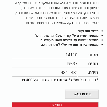
המורכבת מצפיפות כפולה היא הגורם העיקרי לבידוד הרעש, קלה
לחיתוך וניתנת ליישום בעזרת התבריגים המקוריים של הרכב,
תרסיס דבק מגע 80 לטמפ' גבוהות של חברת 3M או בעזרת דבק
מגע למריחה דגם 1357 לטמפ' גבוהות של חברת 3M, ניתן
להשתמש בסרט הדבקה אלומיניום לחיבור מספר שמיכות.
בידוד חום וקור
מאפשר שמירה על קור – מיכלי מי שתייה וכו'
מתאים ליישום על רכיבים שאנו מעוניינים
מאפשר בידוד חום אידיאלי לתקרת הרכב
מקט:
14110
מחיר:
537
₪
מידה:
"48 - "48
* המחיר כולל מע"מ *משלוח חינם הזמנות מעל 400 ₪
מדיניות רכישה
הוסף לסל