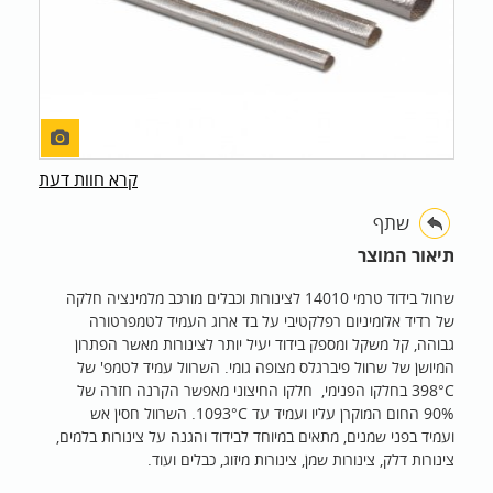
קרא חוות דעת
שתף
תיאור המוצר
שרוול בידוד טרמי 14010 לצינורות וכבלים מורכב מלמינציה חלקה
של רדיד אלומיניום רפלקטיבי על בד ארוג העמיד לטמפרטורה
גבוהה, קל משקל ומספק בידוד יעיל יותר לצינורות מאשר הפתרון
המיושן של שרוול פיברגלס מצופה גומי. השרוול עמיד לטמפ' של
398°C בחלקו הפנימי, חלקו החיצוני מאפשר הקרנה חזרה של
90% החום המוקרן עליו ועמיד עד 1093°C. השרוול חסין אש
ועמיד בפני שמנים, מתאים במיוחד לבידוד והגנה על צינורות בלמים,
צינורות דלק, צינורות שמן, צינורות מיזוג, כבלים ועוד.