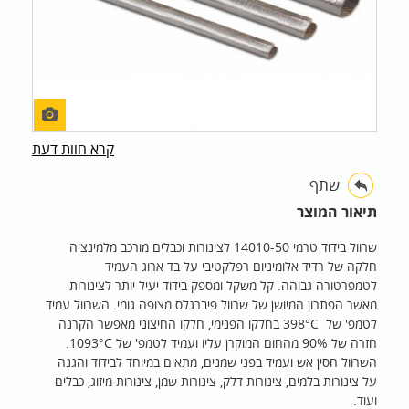
קרא חוות דעת
שתף
תיאור המוצר
שרוול בידוד טרמי 14010-50 לצינורות וכבלים מורכב מלמינציה
חלקה של רדיד אלומיניום רפלקטיבי על בד ארוג העמיד
לטמפרטורה גבוהה. קל משקל ומספק בידוד יעיל יותר לצינורות
מאשר הפתרון המיושן של שרוול פיברגלס מצופה גומי. השרוול עמיד
לטמפ' של 398°C בחלקו הפנימי, חלקו החיצוני מאפשר הקרנה
חזרה של 90% מהחום המוקרן עליו ועמיד לטמפ' של 1093°C.
השרוול חסין אש ועמיד בפני שמנים, מתאים במיוחד לבידוד והגנה
על צינורות בלמים, צינורות דלק, צינורות שמן, צינורות מיזוג, כבלים
ועוד.